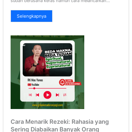
sudah berusaha keras namun cara melancarkan...
Selengkapnya
Cara Menarik Rezeki: Rahasia yang
Sering Diabaikan Banyak Orang