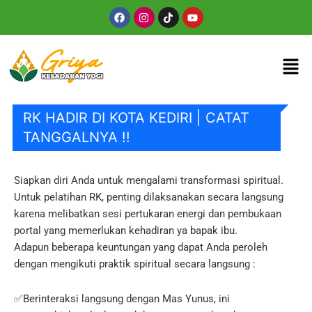
Skip
Facebook
Instagram
Tiktok
Youtube
to
content
Men
RK HADIR DI KOTA KEDIRI | CATAT
TANGGALNYA !!
Siapkan diri Anda untuk mengalami transformasi spiritual.
Untuk pelatihan RK, penting dilaksanakan secara langsung
karena melibatkan sesi pertukaran energi dan pembukaan
portal yang memerlukan kehadiran ya bapak ibu.
Adapun beberapa keuntungan yang dapat Anda peroleh
dengan mengikuti praktik spiritual secara langsung :
✅Berinteraksi langsung dengan Mas Yunus, ini