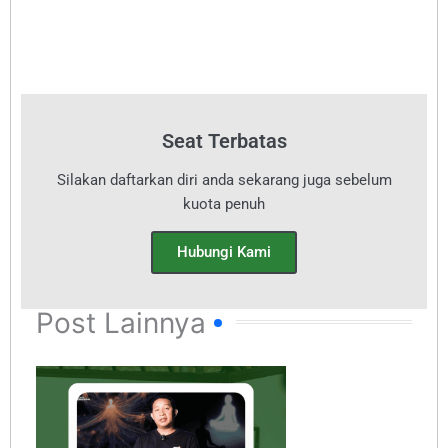
Seat Terbatas
Silakan daftarkan diri anda sekarang juga sebelum
kuota penuh
Hubungi Kami
Post Lainnya