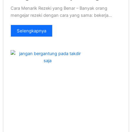
Cara Menarik Rezeki yang Benar – Banyak orang
mengejar rezeki dengan cara yang sama: bekerja...
Selengkapnya