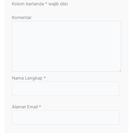
Kolom bertanda
*
wajib diisi
Komentar
Nama Lengkap
*
Alamat Email
*