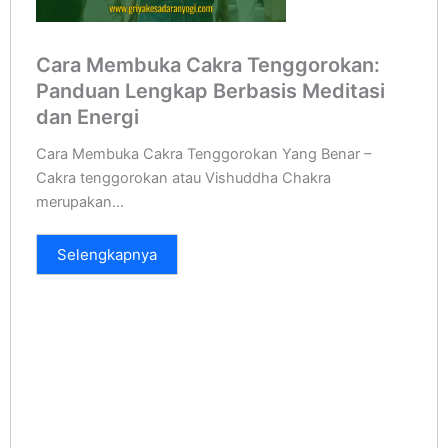
Cara Membuka Cakra Tenggorokan:
Panduan Lengkap Berbasis Meditasi
dan Energi
Cara Membuka Cakra Tenggorokan Yang Benar –
Cakra tenggorokan atau Vishuddha Chakra
merupakan...
Selengkapnya