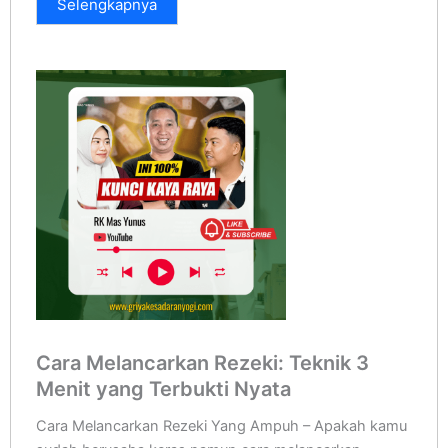
Selengkapnya
Cara Melancarkan Rezeki: Teknik 3
Menit yang Terbukti Nyata
Cara Melancarkan Rezeki Yang Ampuh – Apakah kamu