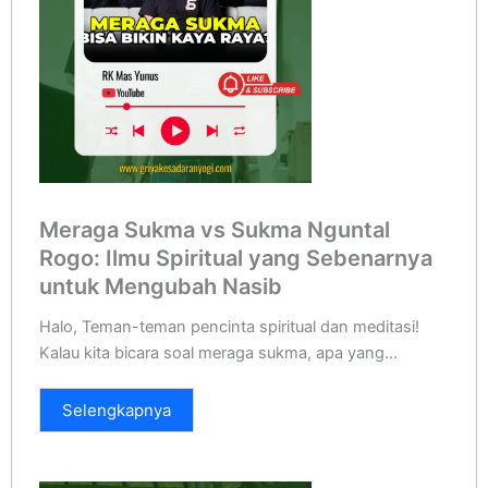
Meraga Sukma vs Sukma Nguntal
Rogo: Ilmu Spiritual yang Sebenarnya
untuk Mengubah Nasib
Halo, Teman-teman pencinta spiritual dan meditasi!
Kalau kita bicara soal meraga sukma, apa yang...
Selengkapnya