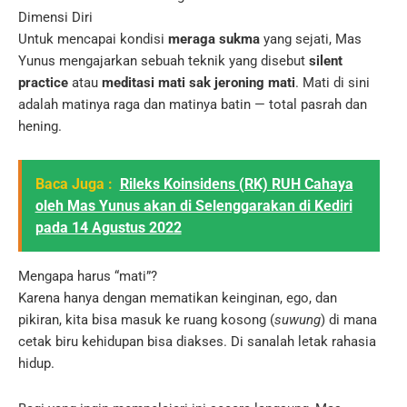
Dimensi Diri
Untuk mencapai kondisi
meraga sukma
yang sejati, Mas
Yunus mengajarkan sebuah teknik yang disebut
silent
practice
atau
meditasi mati sak jeroning mati
. Mati di sini
adalah matinya raga dan matinya batin — total pasrah dan
hening.
Baca Juga :
Rileks Koinsidens (RK) RUH Cahaya
oleh Mas Yunus akan di Selenggarakan di Kediri
pada 14 Agustus 2022
Mengapa harus “mati”?
Karena hanya dengan mematikan keinginan, ego, dan
pikiran, kita bisa masuk ke ruang kosong (
suwung
) di mana
cetak biru kehidupan bisa diakses. Di sanalah letak rahasia
hidup.