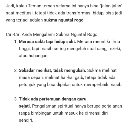
Jadi, kalau Teman-teman selama ini hanya bisa “jalan-jalan”
saat meditasi, tetapi tidak ada transformasi hidup, bisa jadi
yang terjadi adalah
sukma nguntal rogo
.
Ciri-Ciri Anda Mengalami Sukma Nguntal Rogo
Merasa sakti tapi hidup sulit.
Merasa memiliki ilmu
tinggi, tapi masih sering mengeluh soal uang, rezeki,
atau hubungan.
Sekadar melihat, tidak mengubah.
Sukma melihat
masa depan, melihat hal-hal gaib, tetapi tidak ada
petunjuk yang bisa dipakai untuk memperbaiki nasib.
Tidak ada pertemuan dengan guru
sejati.
Pengalaman spiritual hanya berupa perjalanan
tanpa bimbingan untuk masuk ke dimensi diri
sendiri.