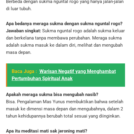
Berbeda dengan sukma nguntal rogo yang hanya jalan-jalan
di luar tubuh.
Apa bedanya meraga sukma dengan sukma nguntal rogo?
Jawaban singkat:
Sukma nguntal rogo adalah sukma keluar
dan berkelana tanpa membawa perubahan. Meraga sukma
adalah sukma masuk ke dalam diri, melihat dan mengubah
masa depan.
Baca Juga :
Warisan Negatif yang Menghambat
Pertumbuhan Spiritual Anak
Apakah meraga sukma bisa mengubah nasib?
Bisa. Pengalaman Mas Yunus membuktikan bahwa setelah
masuk ke dimensi masa depan dan mengubahnya, dalam 2
tahun kehidupannya berubah total sesuai yang diinginkan.
Apa itu meditasi mati sak jeroning mati?