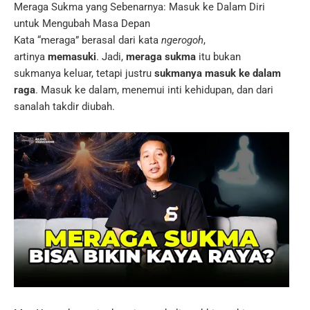
Meraga Sukma yang Sebenarnya: Masuk ke Dalam Diri
untuk Mengubah Masa Depan
Kata “meraga” berasal dari kata
ngerogoh
,
artinya
memasuki
. Jadi,
meraga sukma
itu bukan
sukmanya keluar, tetapi justru
sukmanya masuk ke dalam
raga
. Masuk ke dalam, menemui inti kehidupan, dan dari
sanalah takdir diubah.