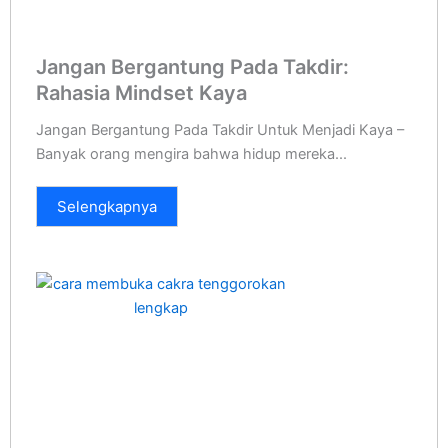
Jangan Bergantung Pada Takdir:
Rahasia Mindset Kaya
Jangan Bergantung Pada Takdir Untuk Menjadi Kaya –
Banyak orang mengira bahwa hidup mereka...
Selengkapnya