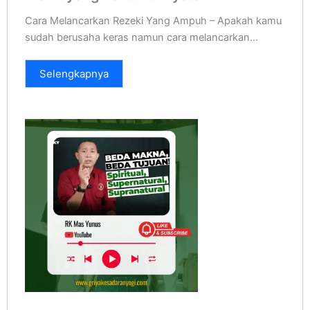
Cara Melancarkan Rezeki Yang Ampuh – Apakah kamu
sudah berusaha keras namun cara melancarkan...
Selengkapnya