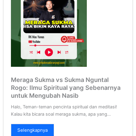
Meraga Sukma vs Sukma Nguntal
Rogo: Ilmu Spiritual yang Sebenarnya
untuk Mengubah Nasib
Halo, Teman-teman pencinta spiritual dan meditasi!
Kalau kita bicara soal meraga sukma, apa yang...
Selengkapnya