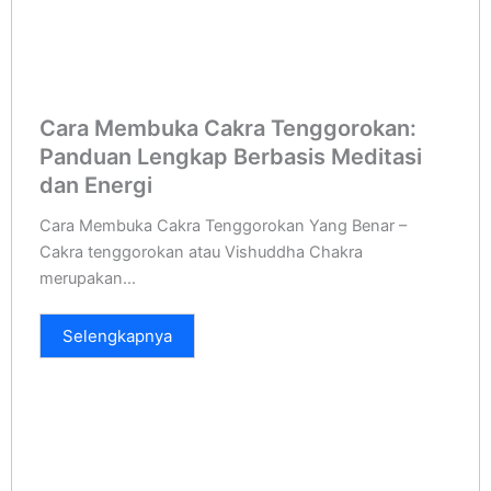
Cara Membuka Cakra Tenggorokan:
Panduan Lengkap Berbasis Meditasi
dan Energi
Cara Membuka Cakra Tenggorokan Yang Benar –
Cakra tenggorokan atau Vishuddha Chakra
merupakan...
Selengkapnya