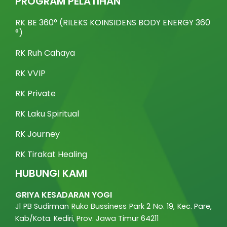
PROGRAM PELATIHAN
o
e
b
k
g
o
r
e
r
k
a
RK BE 360° (RILEKS KOINSIDENS BODY ENERGY 360
m
°)
RK Ruh Cahaya
RK VVIP
RK Private
RK Laku Spiritual
RK Journey
RK Tirakat Healing
HUBUNGI KAMI
GRIYA KESADARAN YOGI
Jl PB Sudirman Ruko Bussiness Park 2 No. 19, Kec. Pare,
Kab/Kota. Kediri, Prov. Jawa Timur 64211