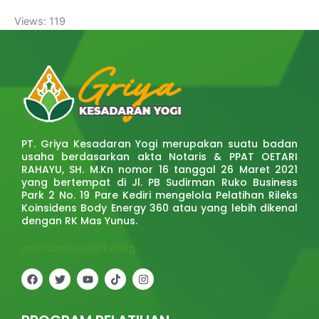
Views: 119
PT. Griya Kesadaran Yogi merupakan suatu badan
usaha berdasarkan akta Notaris & PPAT OETARI
RAHAYU, SH. M.Kn nomor 16 tanggal 26 Maret 2021
yang bertempat di Jl. PB Sudirman Ruko Business
Park 2 No. 19 Pare Kediri mengelola Pelatihan Rileks
Koinsidens Body Energy 360 atau yang lebih dikenal
dengan RK Mas Yunus.
jasa digital marketing
F
T
Y
T
I
a
w
o
i
n
c
i
u
k
s
e
t
t
t
t
b
t
u
o
a