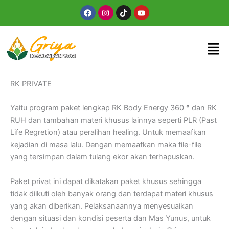
Skip
Facebook
Instagram
Tiktok
Youtube
to
content
Men
RK PRIVATE
Yaitu program paket lengkap RK Body Energy 360
°
dan RK
RUH dan tambahan materi khusus lainnya seperti PLR (Past
Life Regretion) atau peralihan healing.
Untuk memaafkan
kejadian di masa lalu.
Dengan memaafkan maka file-file
yang tersimpan dalam tulang ekor akan terhapuskan.
Paket privat ini dapat dikatakan paket khusus sehingga
tidak diikuti oleh banyak orang dan terdapat materi khusus
yang akan diberikan.
Pelaksanaannya menyesuaikan
dengan situasi dan kondisi peserta dan Mas Yunus, untuk