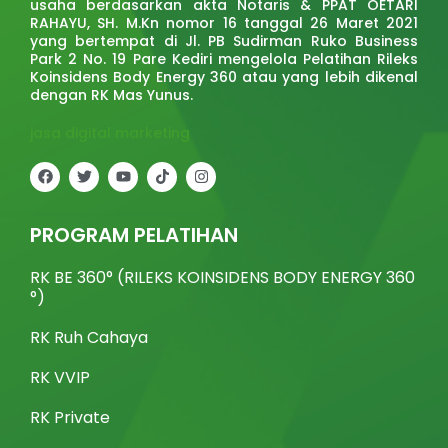
usaha berdasarkan akta Notaris & PPAT OETARI
RAHAYU, SH. M.Kn nomor 16 tanggal 26 Maret 2021
yang bertempat di Jl. PB Sudirman Ruko Business
Park 2 No. 19 Pare Kediri mengelola Pelatihan Rileks
Koinsidens Body Energy 360 atau yang lebih dikenal
dengan RK Mas Yunus.
jasa digital marketing
F
T
Y
T
I
a
w
o
i
n
c
i
u
k
s
e
t
t
t
t
b
t
u
o
a
PROGRAM PELATIHAN
o
e
b
k
g
o
r
e
r
k
a
RK BE 360° (RILEKS KOINSIDENS BODY ENERGY 360
m
°)
RK Ruh Cahaya
RK VVIP
RK Private