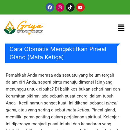
Skip
Facebook
Instagram
Tiktok
Youtube
to
content
Men
Cara Otomatis Mengaktifkan Pineal
Gland (Mata Ketiga)
Pernahkah Anda merasa ada sesuatu yang belum tergali
dalam diri Anda, seperti pintu menuju dimensi lain yang
menunggu untuk dibuka? Di balik kesibukan sehari-hari dan
kerumitan pikiran, ada sebuah pusat energi dalam tubuh
Anda—kecil namun sangat kuat. Ini dikenal sebagai
pineal
gland
, atau yang sering disebut
mata ketiga
. Pineal gland,
memiliki peran penting dalam perjalanan spiritual. Kelenjar
ini dipercaya menjadi pusat intuisi dan kesadaran yang