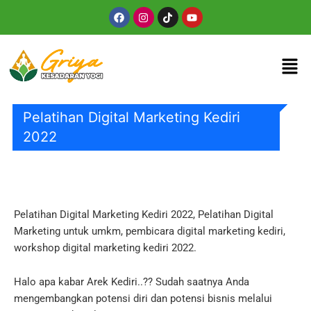
Skip
Facebook
Instagram
Tiktok
Youtube
to
content
Men
Pelatihan Digital Marketing Kediri
2022
Pelatihan Digital Marketing Kediri 2022, Pelatihan Digital
Marketing untuk umkm, pembicara digital marketing kediri,
workshop digital marketing kediri 2022.
Halo apa kabar Arek Kediri..??
Sudah saatnya Anda
mengembangkan potensi diri dan potensi bisnis melalui