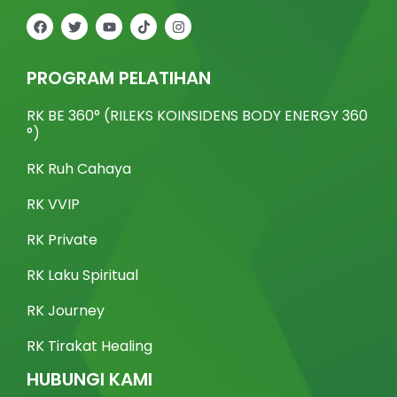
F
T
Y
T
I
a
w
o
i
n
c
i
u
k
s
e
t
t
t
t
b
t
u
o
a
PROGRAM PELATIHAN
o
e
b
k
g
o
r
e
r
k
a
RK BE 360° (RILEKS KOINSIDENS BODY ENERGY 360
m
°)
RK Ruh Cahaya
RK VVIP
RK Private
RK Laku Spiritual
RK Journey
RK Tirakat Healing
HUBUNGI KAMI