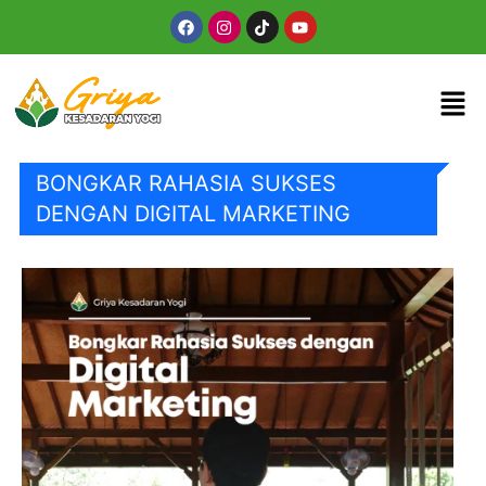
Skip
Facebook
Instagram
Tiktok
Youtube
to
content
Men
BONGKAR RAHASIA SUKSES
DENGAN DIGITAL MARKETING