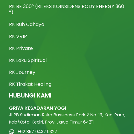
o
r
e
r
k
a
RK BE 360° (RILEKS KOINSIDENS BODY ENERGY 360
m
°)
RK Ruh Cahaya
RK VVIP
RK Private
RK Laku Spiritual
RK Journey
RK Tirakat Healing
HUBUNGI KAMI
GRIYA KESADARAN YOGI
Jl PB Sudirman Ruko Bussiness Park 2 No. 19, Kec. Pare,
Kab/Kota. Kediri, Prov. Jawa Timur 64211
+62 857 0432 0322