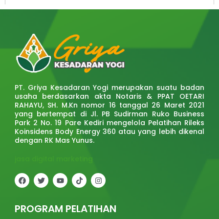
PT. Griya Kesadaran Yogi merupakan suatu badan
usaha berdasarkan akta Notaris & PPAT OETARI
RAHAYU, SH. M.Kn nomor 16 tanggal 26 Maret 2021
yang bertempat di Jl. PB Sudirman Ruko Business
Park 2 No. 19 Pare Kediri mengelola Pelatihan Rileks
Koinsidens Body Energy 360 atau yang lebih dikenal
dengan RK Mas Yunus.
jasa digital marketing
F
T
Y
T
I
a
w
o
i
n
c
i
u
k
s
e
t
t
t
t
b
t
u
o
a
PROGRAM PELATIHAN
o
e
b
k
g