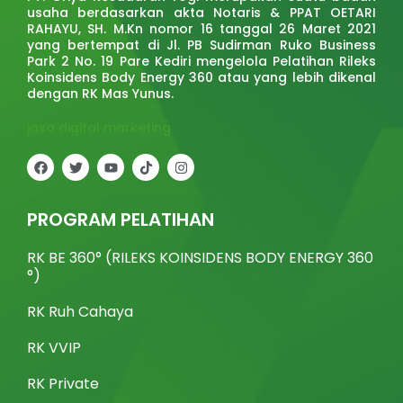
usaha berdasarkan akta Notaris & PPAT OETARI
RAHAYU, SH. M.Kn nomor 16 tanggal 26 Maret 2021
yang bertempat di Jl. PB Sudirman Ruko Business
Park 2 No. 19 Pare Kediri mengelola Pelatihan Rileks
Koinsidens Body Energy 360 atau yang lebih dikenal
dengan RK Mas Yunus.
jasa digital marketing
F
T
Y
T
I
a
w
o
i
n
c
i
u
k
s
e
t
t
t
t
b
t
u
o
a
PROGRAM PELATIHAN
o
e
b
k
g
o
r
e
r
k
a
RK BE 360° (RILEKS KOINSIDENS BODY ENERGY 360
m
°)
RK Ruh Cahaya
RK VVIP
RK Private