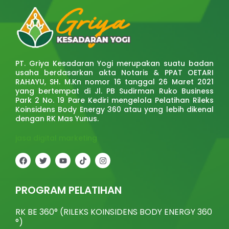
PT. Griya Kesadaran Yogi merupakan suatu badan
usaha berdasarkan akta Notaris & PPAT OETARI
RAHAYU, SH. M.Kn nomor 16 tanggal 26 Maret 2021
yang bertempat di Jl. PB Sudirman Ruko Business
Park 2 No. 19 Pare Kediri mengelola Pelatihan Rileks
Koinsidens Body Energy 360 atau yang lebih dikenal
dengan RK Mas Yunus.
jasa digital marketing
F
T
Y
T
I
a
w
o
i
n
c
i
u
k
s
e
t
t
t
t
b
t
u
o
a
PROGRAM PELATIHAN
o
e
b
k
g
o
r
e
r
k
a
RK BE 360° (RILEKS KOINSIDENS BODY ENERGY 360
m
°)