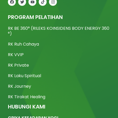
a
w
o
i
n
c
i
u
k
s
e
t
t
t
t
b
t
u
o
a
PROGRAM PELATIHAN
o
e
b
k
g
o
r
e
r
k
a
RK BE 360° (RILEKS KOINSIDENS BODY ENERGY 360
m
°)
RK Ruh Cahaya
RK VVIP
RK Private
RK Laku Spiritual
RK Journey
RK Tirakat Healing
HUBUNGI KAMI
GRIYA KESADARAN YOGI