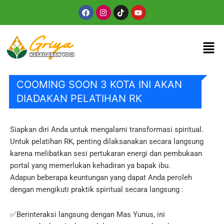
Skip
Facebook
Instagram
Tiktok
Youtube
to
content
Men
COOMING SOON 3 KOTA INI AKAN
DIADAKAN PELATIHAN RK
Siapkan diri Anda untuk mengalami transformasi spiritual.
Untuk pelatihan RK, penting dilaksanakan secara langsung
karena melibatkan sesi pertukaran energi dan pembukaan
portal yang memerlukan kehadiran ya bapak ibu.
Adapun beberapa keuntungan yang dapat Anda peroleh
dengan mengikuti praktik spiritual secara langsung :
✅Berinteraksi langsung dengan Mas Yunus, ini