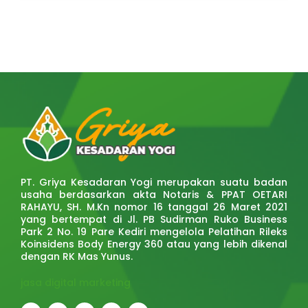
PT. Griya Kesadaran Yogi merupakan suatu badan
usaha berdasarkan akta Notaris & PPAT OETARI
RAHAYU, SH. M.Kn nomor 16 tanggal 26 Maret 2021
yang bertempat di Jl. PB Sudirman Ruko Business
Park 2 No. 19 Pare Kediri mengelola Pelatihan Rileks
Koinsidens Body Energy 360 atau yang lebih dikenal
dengan RK Mas Yunus.
jasa digital marketing
F
T
Y
T
I