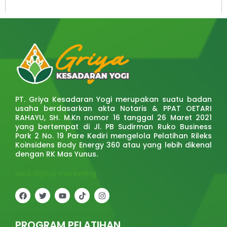
PT. Griya Kesadaran Yogi merupakan suatu badan
usaha berdasarkan akta Notaris & PPAT OETARI
RAHAYU, SH. M.Kn nomor 16 tanggal 26 Maret 2021
yang bertempat di Jl. PB Sudirman Ruko Business
Park 2 No. 19 Pare Kediri mengelola Pelatihan Rileks
Koinsidens Body Energy 360 atau yang lebih dikenal
dengan RK Mas Yunus.
jasa digital marketing
F
T
Y
T
I
a
w
o
i
n
c
i
u
k
s
e
t
t
t
t
b
t
u
o
a
PROGRAM PELATIHAN