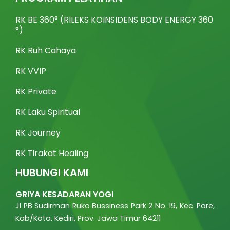
o
e
b
k
g
o
r
e
r
k
a
RK BE 360° (RILEKS KOINSIDENS BODY ENERGY 360
m
°)
RK Ruh Cahaya
RK VVIP
RK Private
RK Laku Spiritual
RK Journey
RK Tirakat Healing
HUBUNGI KAMI
GRIYA KESADARAN YOGI
Jl PB Sudirman Ruko Bussiness Park 2 No. 19, Kec. Pare,
Kab/Kota. Kediri, Prov. Jawa Timur 64211